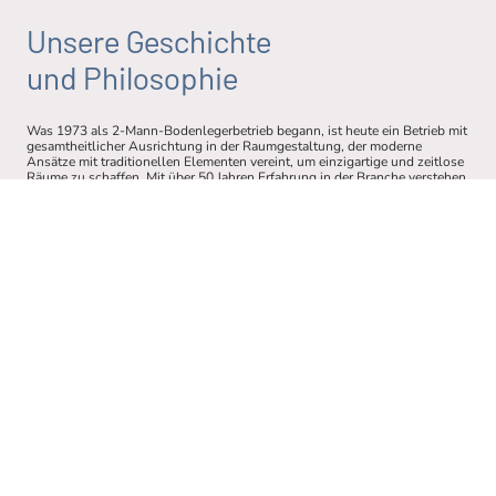
Unsere Geschichte
und Philosophie
Was 1973 als 2-Mann-Bodenlegerbetrieb begann, ist heute ein Betrieb mit
gesamtheitlicher Ausrichtung in der Raumgestaltung, der moderne
Ansätze mit traditionellen Elementen vereint, um einzigartige und zeitlose
Räume zu schaffen. Mit über 50 Jahren Erfahrung in der Branche verstehen
wir die Bedürfnisse unserer Kunden und setzen diese in eine harmonische
Gestaltung um. Unsere Expertise ermöglicht es uns, innovative Lösungen
zu entwickeln, die sowohl funktional als auch ästhetisch ansprechend
sind. Vertrauen Sie auf unsere Leidenschaft für Raumgestaltung!
Kontakt aufnehmen